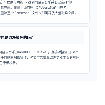
板 -> 程序与功能 -> 找到网易云音乐并右键选择“卸
完成后建议手动前往 `C:\Users\您的用户名
下，彻底删除整个 `Netease` 文件夹即可释放大量磁盘空间。
装包是纯净绿色的吗？
云音乐_sm60000850e.exe`，直接对接金山 Sem
不含任何静默捆绑插件、弹窗广告或篡改浏览器主页的灰色
色绿标校验。