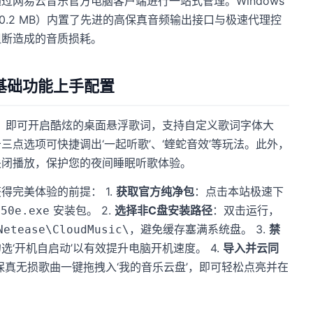
过网易云音乐官方电脑客户端进行一站式管理。Windows
10.2 MB）内置了先进的高保真音频输出接口与极速代理控
阻断造成的音质损耗。
’基础功能上手配置
标，即可开启酷炫的桌面悬浮歌词，支持自定义歌词字体大
点选项可快捷调出‘一起听歌’、‘蝰蛇音效’等玩法。此外，
关闭播放，保护您的夜间睡眠听歌体验。
得完美体验的前提： 1.
获取官方纯净包
：点击本站极速下
安装包。 2.
选择非C盘安装路径
：双击运行，
50e.exe
，避免缓存塞满系统盘。 3.
禁
Netease\CloudMusic\
‘开机自启动’以有效提升电脑开机速度。 4.
导入并云同
等高保真无损歌曲一键拖拽入‘我的音乐云盘’，即可轻松点亮并在