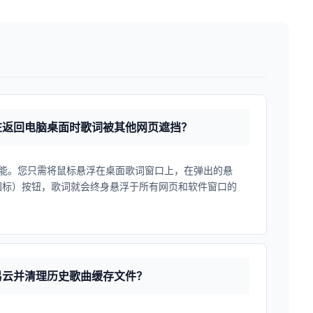
在返回电脑桌面时歌词被其他网页遮挡？
能。您只需将鼠标悬浮在桌面歌词窗口上，在弹出的悬
针图标）按钮，歌词就会终身悬浮于所有网页和软件窗口的
易云并清理历史歌曲缓存文件？