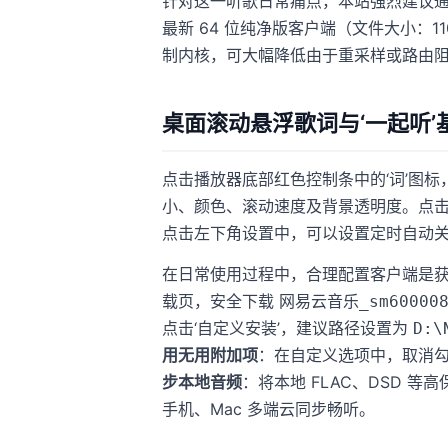
针对这一听歌日常痛点，本站强烈建议通
最新 64 位纯净版客户端（文件大小：1
制内核，可大幅降低由于重采样或路由
桌面滚动悬浮歌词与‘一起听
点击播放器底部红色控制条中的‘词’图
小、颜色、滚动速度及背景透明度。点击三
点击左下角设置中，可以设置定时自动
在日常使用过程中，合理配置客户端是获
载页，安全下载
网易云音乐_sm600008
点击‘自定义安装’，建议路径设置为
D:\
用无用附加项
：在自定义选项中，取消勾选
步本地音频
：将本地 FLAC、DSD 
手机、Mac 多端云同步畅听。