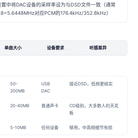
音设置中将DAC设备的采样率设为与DSD文件一致（通常
28=5.6448MHz对应PCM的176.4kHz/352.8kHz）
单曲大小
设备要求
听感差异
50-
USB
接近DSD，低频更结实
200MB
DAC
20-40MB
普通声卡
CD级别，大多数人的天花
板
5-10MB
任何设备
够用，中高频细节有损