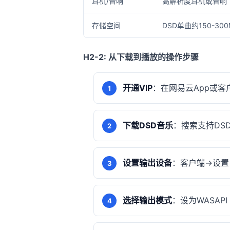
耳机/音响
高解析度耳机或音响
存储空间
DSD单曲约150-30
H2-2: 从下载到播放的操作步骤
开通VIP
：在网易云App或客户
下载DSD音乐
：搜索支持DSD的
设置输出设备
：客户端→设置
选择输出模式
：设为WASAPI