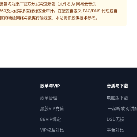
装包均为原厂官方分发渠道源包（文件名为
网易云音乐
60及火绒等多重绿标安全审计。在配置自定义 PAC/DNS 代理或自
或地区的地缘网络与数据传输规范，本站资讯仅供技术参考。
歌单与VIP
音质与下载
歌单管理
电脑版下载
黑胶VIP充值
‘一起听歌’对讲
88VIP绑定
DSD无损
VIP权益对比
平台对比