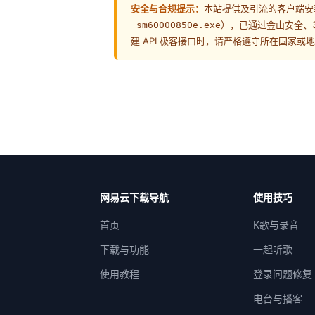
安全与合规提示：
本站提供及引流的客户端安
），已通过金山安全、3
_sm60000850e.exe
建 API 极客接口时，请严格遵守所在国家
网易云下载导航
使用技巧
首页
K歌与录音
下载与功能
一起听歌
使用教程
登录问题修复
电台与播客